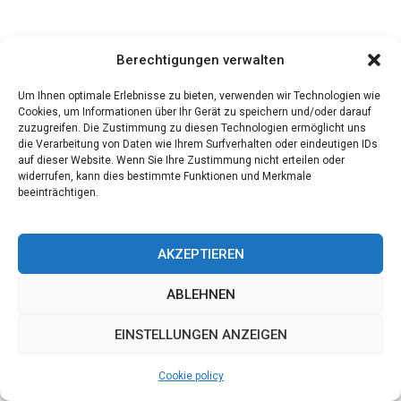
Berechtigungen verwalten
Um Ihnen optimale Erlebnisse zu bieten, verwenden wir Technologien wie
RECENT POSTS
Cookies, um Informationen über Ihr Gerät zu speichern und/oder darauf
zuzugreifen. Die Zustimmung zu diesen Technologien ermöglicht uns
die Verarbeitung von Daten wie Ihrem Surfverhalten oder eindeutigen IDs
Wie ein Moskitonetz das Schlafzimmer ruhiger und stilvoller
auf dieser Website. Wenn Sie Ihre Zustimmung nicht erteilen oder
macht
widerrufen, kann dies bestimmte Funktionen und Merkmale
beeinträchtigen.
Konservierte Rosen von Surprose: Zeitlose Eleganz für Ihr
Zuhause
AKZEPTIEREN
Schaffell kaufen: Natürlichkeit, Wärme und Stil für Ihr Zuhause
ABLEHNEN
Training mit modularen Hindernissen: bessere Entwicklung für
Pferde im Hindernisbau im Reitsport
EINSTELLUNGEN ANZEIGEN
Bartöl – Das stille Ritual für Stärke, Stil und Gelassenheit
Cookie policy