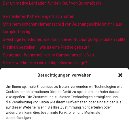
Der ultimative Leitfaden für den Kauf von Büromöbeln
Gemahlenen Kaffee lange frisch halten
Mit einem schönen Namensschild von Aushangeschild ist Ihr Haus
komplett fertig
5 wichtige Funktionen, die man in einer Buchungs-App suchen sollte
Platinen bestellen – wie ist eine Platine gebaut?
Solarpanel-Wohnmobil an Ihr Camper anschließen
Hilfe – wie finde ich die richtige Kosmetikliege?
Was sind eigentlich Architekturmodellbauer?
Berechtigungen verwalten
Kaffee rösten: Das Röstverfahren ist wichtig für das Aroma
5 Gründe, warum jedes Baby einen Baby Schwimmring benötigt
Um Ihnen optimale Erlebnisse zu bieten, verwenden wir Technologien wie
Cookies, um Informationen über Ihr Gerät zu speichern und/oder darauf
zuzugreifen. Die Zustimmung zu diesen Technologien ermöglicht uns
die Verarbeitung von Daten wie Ihrem Surfverhalten oder eindeutigen IDs
auf dieser Website. Wenn Sie Ihre Zustimmung nicht erteilen oder
widerrufen, kann dies bestimmte Funktionen und Merkmale
beeinträchtigen.