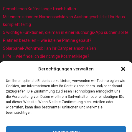
Gemahlenen Kaffee lange frisch halten
Mit einem schönen Namensschild von Aushangeschild ist Ihr Haus
komplett fertig
5 wichtige Funktionen, die man in einer Buchungs-App suchen sollte
Platinen bestellen – wie ist eine Platine gebaut?
Solarpanel-Wohnmobil an Ihr Camper anschließen
Hilfe – wie finde ich die richtige Kosmetikliege?
Was sind eigentlich Architekturmodellbauer?
Berechtigungen verwalten
Kaffee rösten: Das Röstverfahren ist wichtig für das Aroma
5 Gründe, warum jedes Baby einen Baby Schwimmring benötigt
Um Ihnen optimale Erlebnisse zu bieten, verwenden wir Technologien wie
Cookies, um Informationen über Ihr Gerät zu speichern und/oder darauf
zuzugreifen. Die Zustimmung zu diesen Technologien ermöglicht uns
die Verarbeitung von Daten wie Ihrem Surfverhalten oder eindeutigen IDs
auf dieser Website. Wenn Sie Ihre Zustimmung nicht erteilen oder
widerrufen, kann dies bestimmte Funktionen und Merkmale
beeinträchtigen.