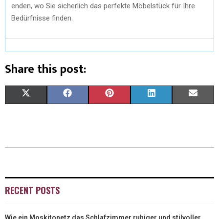
enden, wo Sie sicherlich das perfekte Möbelstück für Ihre
Bedürfnisse finden.
Share this post:
X
F
P
L
E
(
A
I
I
M
T
C
N
N
A
W
E
T
K
I
I
B
E
E
L
T
O
R
D
RECENT POSTS
T
O
E
I
Wie ein Moskitonetz das Schlafzimmer ruhiger und stilvoller
E
K
S
N