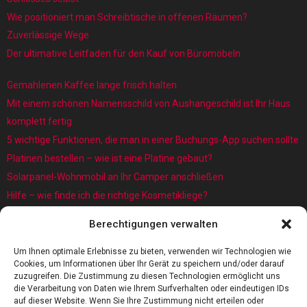
Wie positioniert man Schreibtische in offenen Räumen?
Zuverlässige Wege
Der ultimative Leitfaden für den Kauf von Büromöbeln
Gemahlenen Kaffee lange frisch halten
Mit einem schönen Namensschild von Aushangeschild ist Ihr Haus
komplett fertig
5 wichtige Funktionen, die man in einer Buchungs-App suchen sollte
Platinen bestellen – wie ist eine Platine gebaut?
Solarpanel-Wohnmobil an Ihr Camper anschließen
Hilfe – wie finde ich die richtige Kosmetikliege?
Was sind eigentlich Architekturmodellbauer?
Berechtigungen verwalten
Kaffee rösten: Das Röstverfahren ist wichtig für das Aroma
5 Gründe, warum jedes Baby einen Baby Schwimmring benötigt
Um Ihnen optimale Erlebnisse zu bieten, verwenden wir Technologien wie
Cookies, um Informationen über Ihr Gerät zu speichern und/oder darauf
zuzugreifen. Die Zustimmung zu diesen Technologien ermöglicht uns
die Verarbeitung von Daten wie Ihrem Surfverhalten oder eindeutigen IDs
auf dieser Website. Wenn Sie Ihre Zustimmung nicht erteilen oder