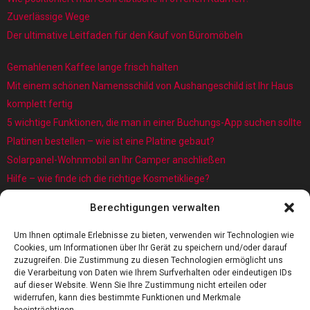
Zuverlässige Wege
Der ultimative Leitfaden für den Kauf von Büromöbeln
Gemahlenen Kaffee lange frisch halten
Mit einem schönen Namensschild von Aushangeschild ist Ihr Haus
komplett fertig
5 wichtige Funktionen, die man in einer Buchungs-App suchen sollte
Platinen bestellen – wie ist eine Platine gebaut?
Solarpanel-Wohnmobil an Ihr Camper anschließen
Hilfe – wie finde ich die richtige Kosmetikliege?
Was sind eigentlich Architekturmodellbauer?
Berechtigungen verwalten
Kaffee rösten: Das Röstverfahren ist wichtig für das Aroma
5 Gründe, warum jedes Baby einen Baby Schwimmring benötigt
Um Ihnen optimale Erlebnisse zu bieten, verwenden wir Technologien wie
Cookies, um Informationen über Ihr Gerät zu speichern und/oder darauf
zuzugreifen. Die Zustimmung zu diesen Technologien ermöglicht uns
die Verarbeitung von Daten wie Ihrem Surfverhalten oder eindeutigen IDs
auf dieser Website. Wenn Sie Ihre Zustimmung nicht erteilen oder
widerrufen, kann dies bestimmte Funktionen und Merkmale