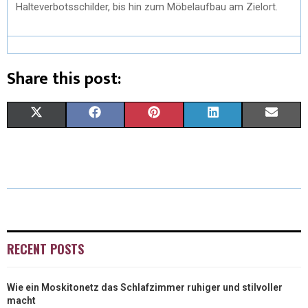
Halteverbotsschilder, bis hin zum Möbelaufbau am Zielort.
Share this post:
X
F
P
L
E
(
A
I
I
M
T
C
N
N
A
W
E
T
K
I
I
B
E
E
L
T
O
R
D
RECENT POSTS
T
O
E
I
Wie ein Moskitonetz das Schlafzimmer ruhiger und stilvoller
E
K
S
N
macht