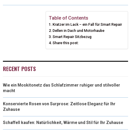
W
E
T
K
I
I
B
E
E
L
Table of Contents
Kratzer im Lack – ein Fall für Smart Repair
T
O
R
D
Dellen in Dach und Motorhaube
T
O
Smart Repair Sitzbezug
E
I
Share this post:
E
K
S
N
R
T
RECENT POSTS
)
Wie ein Moskitonetz das Schlafzimmer ruhiger und stilvoller
macht
Konservierte Rosen von Surprose: Zeitlose Eleganz für Ihr
Zuhause
Schaffell kaufen: Natürlichkeit, Wärme und Stil für Ihr Zuhause