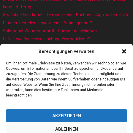
komplett fertig
5 wichtige Funktionen, die man in einer Buchungs-App suchen sollte
Platinen bestellen – wie ist eine Platine gebaut?
Solarpanel-Wohnmobil an Ihr Camper anschließen
Hilfe – wie finde ich die richtige Kosmetikliege?
Was sind eigentlich Architekturmodellbauer?
Berechtigungen verwalten
Kaffee rösten: Das Röstverfahren ist wichtig für das Aroma
5 Gründe, warum jedes Baby einen Baby Schwimmring benötigt
Um Ihnen optimale Erlebnisse zu bieten, verwenden wir Technologien wie
Cookies, um Informationen über Ihr Gerät zu speichern und/oder darauf
zuzugreifen. Die Zustimmung zu diesen Technologien ermöglicht uns
die Verarbeitung von Daten wie Ihrem Surfverhalten oder eindeutigen IDs
auf dieser Website. Wenn Sie Ihre Zustimmung nicht erteilen oder
widerrufen, kann dies bestimmte Funktionen und Merkmale
beeinträchtigen.
AKZEPTIEREN
ABLEHNEN