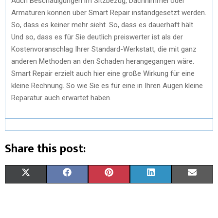
Auch Beschädigungen im Sitzbezug, Dachhimmel oder
Armaturen können über Smart Repair instandgesetzt werden.
So, dass es keiner mehr sieht. So, dass es dauerhaft hält.
Und so, dass es für Sie deutlich preiswerter ist als der
Kostenvoranschlag Ihrer Standard-Werkstatt, die mit ganz
anderen Methoden an den Schaden herangegangen wäre.
Smart Repair erzielt auch hier eine große Wirkung für eine
kleine Rechnung. So wie Sie es für eine in Ihren Augen kleine
Reparatur auch erwartet haben.
Share this post:
X
F
P
L
E
(
A
I
I
M
T
C
N
N
A