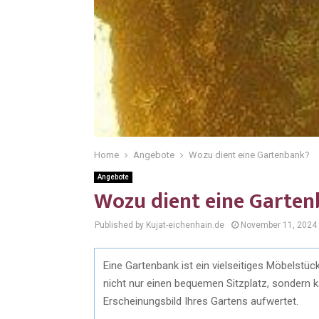
Home
Angebote
Wozu dient eine Gartenbank?
Angebote
Wozu dient eine Garte
Published by Kujat-eichenhain.de
November 11, 2024
Eine Gartenbank ist ein vielseitiges Möbelstück
nicht nur einen bequemen Sitzplatz, sondern 
Erscheinungsbild Ihres Gartens aufwertet.