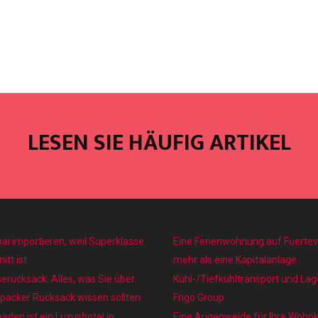
LESEN SIE HÄUFIG ARTIKEL
ai importieren, weil Superklasse
Eine Ferienwohnung auf Fuertev
itt ist
mehr als eine Kapitalanlage
erucksack: Alles, was Sie über
Kühl-/Tiefkühltransport und La
packer Rucksack wissen sollten
Frigo Group
aden ist ein Luxushotel in
Eine Augenweide für Ihre Wohnk