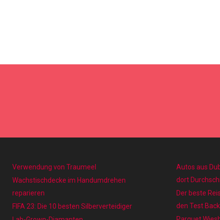
Verwendung von Traumeel
Autos aus Dub
dort Durchschn
Wachstischdecke im Handumdrehen
reparieren
Der beste Reis
den Test Back
FIFA 23: Die 10 besten Silberverteidiger
Parquet Wiesb
Lab-Grown-Diamanten