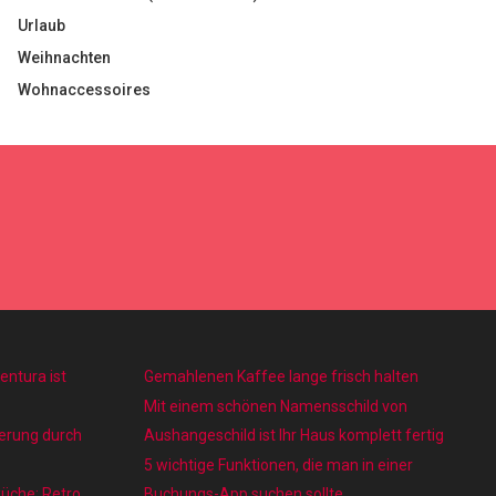
Urlaub
Weihnachten
Wohnaccessoires
entura ist
Gemahlenen Kaffee lange frisch halten
Mit einem schönen Namensschild von
gerung durch
Aushangeschild ist Ihr Haus komplett fertig
5 wichtige Funktionen, die man in einer
üche: Retro
Buchungs-App suchen sollte