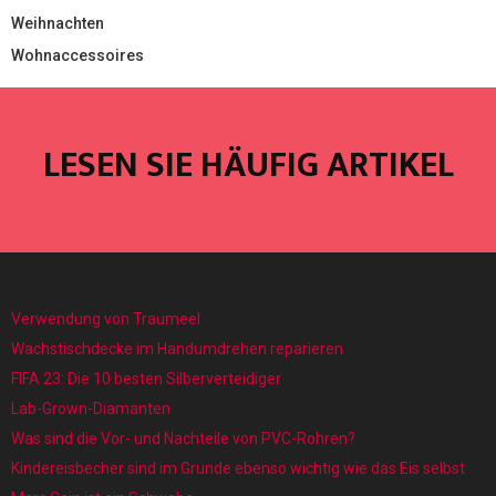
Weihnachten
Wohnaccessoires
LESEN SIE HÄUFIG ARTIKEL
Verwendung von Traumeel
Wachstischdecke im Handumdrehen reparieren
FIFA 23: Die 10 besten Silberverteidiger
Lab-Grown-Diamanten
Was sind die Vor- und Nachteile von PVC-Rohren?
Kindereisbecher sind im Grunde ebenso wichtig wie das Eis selbst