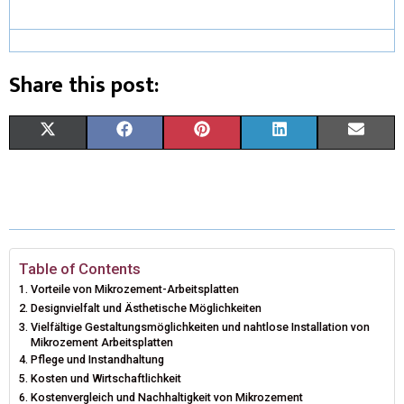
Share this post:
X
F
P
L
E
(
A
I
I
M
T
C
N
N
A
W
E
T
K
I
I
B
E
E
L
Table of Contents
Vorteile von Mikrozement-Arbeitsplatten
T
O
R
D
Designvielfalt und Ästhetische Möglichkeiten
Vielfältige Gestaltungsmöglichkeiten und nahtlose Installation von
T
O
E
I
Mikrozement Arbeitsplatten
Pflege und Instandhaltung
E
K
S
N
Kosten und Wirtschaftlichkeit
R
T
Kostenvergleich und Nachhaltigkeit von Mikrozement