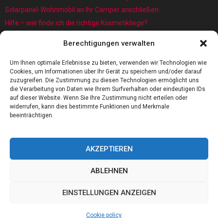
Solarpanel-Wohnmobil an Ihr Camper anschließen
Hilfe – wie finde ich die richtige Kosmetikliege?
Was sind eigentlich Architekturmodellbauer?
Berechtigungen verwalten
Kaffee rösten: Das Röstverfahren ist wichtig für das Aroma
5 Gründe, warum jedes Baby einen Baby Schwimmring benötigt
Um Ihnen optimale Erlebnisse zu bieten, verwenden wir Technologien wie
Cookies, um Informationen über Ihr Gerät zu speichern und/oder darauf
zuzugreifen. Die Zustimmung zu diesen Technologien ermöglicht uns
die Verarbeitung von Daten wie Ihrem Surfverhalten oder eindeutigen IDs
auf dieser Website. Wenn Sie Ihre Zustimmung nicht erteilen oder
widerrufen, kann dies bestimmte Funktionen und Merkmale
beeinträchtigen.
AKZEPTIEREN
ABLEHNEN
@2023 - www.Kujat-eichenhain.de. All Right Reserved.
EINSTELLUNGEN ANZEIGEN
Home
Cookie policy (EU)
Our authors
Partners
Website index
Cookie policy