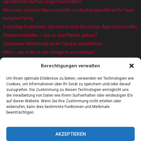
Gemahlenen Kaffee lange frisch halten
Mit einem schönen Namensschild von Aushangeschild ist Ihr Haus
komplett fertig
5 wichtige Funktionen, die man in einer Buchungs-App suchen sollte
Platinen bestellen – wie ist eine Platine gebaut?
Solarpanel-Wohnmobil an Ihr Camper anschließen
Hilfe – wie finde ich die richtige Kosmetikliege?
Was sind eigentlich Architekturmodellbauer?
Berechtigungen verwalten
Kaffee rösten: Das Röstverfahren ist wichtig für das Aroma
5 Gründe, warum jedes Baby einen Baby Schwimmring benötigt
Um Ihnen optimale Erlebnisse zu bieten, verwenden wir Technologien wie
Cookies, um Informationen über Ihr Gerät zu speichern und/oder darauf
zuzugreifen. Die Zustimmung zu diesen Technologien ermöglicht uns
die Verarbeitung von Daten wie Ihrem Surfverhalten oder eindeutigen IDs
auf dieser Website. Wenn Sie Ihre Zustimmung nicht erteilen oder
widerrufen, kann dies bestimmte Funktionen und Merkmale
beeinträchtigen.
AKZEPTIEREN