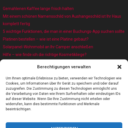
Gemahlenen Kaffee lange frisch halten
Mit einem schönen Namensschild von Aushangeschild ist Ihr Haus
komplett fertig
5 wichtige Funktionen, die man in einer Buchungs-App suchen sollte
Platinen bestellen – wie ist eine Platine gebaut?
Solarpanel-Wohnmobil an Ihr Camper anschließen
Hilfe – wie finde ich die richtige Kosmetikliege?
Was sind eigentlich Architekturmodellbauer?
Berechtigungen verwalten
Kaffee rösten: Das Röstverfahren ist wichtig für das Aroma
5 Gründe, warum jedes Baby einen Baby Schwimmring benötigt
Um Ihnen optimale Erlebnisse zu bieten, verwenden wir Technologien wie
Cookies, um Informationen über Ihr Gerät zu speichern und/oder darauf
zuzugreifen. Die Zustimmung zu diesen Technologien ermöglicht uns
die Verarbeitung von Daten wie Ihrem Surfverhalten oder eindeutigen IDs
auf dieser Website. Wenn Sie Ihre Zustimmung nicht erteilen oder
widerrufen, kann dies bestimmte Funktionen und Merkmale
beeinträchtigen.