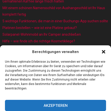
Gemahlenen Kaffee lange frisch halten
Mit einem schönen Namensschild von Aushangeschild ist Ihr Haus
komplett fertig
5 wichtige Funktionen, die man in einer Buchungs-App suchen sollte
Platinen bestellen – wie ist eine Platine gebaut?
Solarpanel-Wohnmobil an Ihr Camper anschließen
Hilfe – wie finde ich die richtige Kosmetikliege?
Was sind eigentlich Architekturmodellbauer?
Berechtigungen verwalten
Kaffee rösten: Das Röstverfahren ist wichtig für das Aroma
5 Gründe, warum jedes Baby einen Baby Schwimmring benötigt
Um Ihnen optimale Erlebnisse zu bieten, verwenden wir Technologien wie
Cookies, um Informationen über Ihr Gerät zu speichern und/oder darauf
zuzugreifen. Die Zustimmung zu diesen Technologien ermöglicht uns
die Verarbeitung von Daten wie Ihrem Surfverhalten oder eindeutigen IDs
auf dieser Website. Wenn Sie Ihre Zustimmung nicht erteilen oder
widerrufen, kann dies bestimmte Funktionen und Merkmale
beeinträchtigen.
AKZEPTIEREN