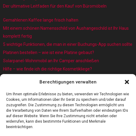
Der ultimative Leitfaden für den Kauf von Büromöbeln
Gemahlenen Kaffee lange frisch halten
Mit einem schönen Namensschild von Aushangeschild ist Ihr Haus
komplett fertig
5 wichtige Funktionen, die man in einer Buchungs-App suchen sollte
Platinen bestellen – wie ist eine Platine gebaut?
Solarpanel-Wohnmobil an Ihr Camper anschließen
Hilfe – wie finde ich die richtige Kosmetikliege?
Was sind eigentlich Architekturmodellbauer?
Berechtigungen verwalten
Kaffee rösten: Das Röstverfahren ist wichtig für das Aroma
5 Gründe, warum jedes Baby einen Baby Schwimmring benötigt
Um Ihnen optimale Erlebnisse zu bieten, verwenden wir Technologien wie
Cookies, um Informationen über Ihr Gerät zu speichern und/oder darauf
zuzugreifen. Die Zustimmung zu diesen Technologien ermöglicht uns
die Verarbeitung von Daten wie Ihrem Surfverhalten oder eindeutigen IDs
auf dieser Website. Wenn Sie Ihre Zustimmung nicht erteilen oder
widerrufen, kann dies bestimmte Funktionen und Merkmale
beeinträchtigen.